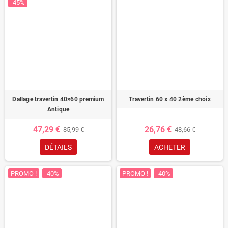
-45%
Dallage travertin 40×60 premium
Travertin 60 x 40 2ème choix
Antique
47,29 €
26,76 €
85,99 €
48,66 €
DÉTAILS
ACHETER
PROMO !
-40%
PROMO !
-40%