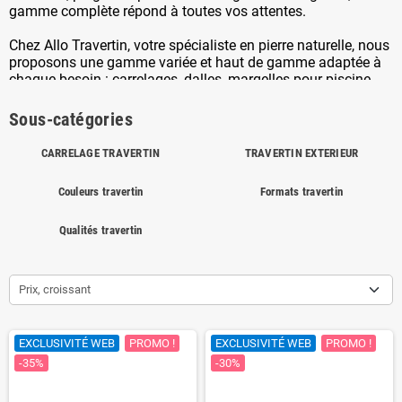
gamme complète répond à toutes vos attentes.
Chez Allo Travertin, votre spécialiste en pierre naturelle, nous
proposons une gamme variée et haut de gamme adaptée à
chaque besoin : carrelages, dalles, margelles pour piscine,
opus romain, et bien plus encore. Nous nous engageons à
offrir des solutions de qualité supérieure à des prix
Sous-catégories
compétitifs. Explorez notre catalogue et laissez-vous inspirer
par cette pierre naturelle intemporelle, idéale pour
CARRELAGE TRAVERTIN
TRAVERTIN EXTERIEUR
transformer vos espaces intérieurs et extérieurs avec
élégance et durabilité.
Couleurs travertin
Formats travertin
Qualités travertin
Prix, croissant
EXCLUSIVITÉ WEB
PROMO !
EXCLUSIVITÉ WEB
PROMO !
-35%
-30%