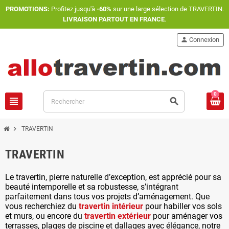
PROMOTIONS:
Profitez jusqu'à
-60%
sur une large sélection de TRAVERTIN.
LIVRAISON PARTOUT EN FRANCE
.
person
Connexion
0
view_headline
search
chevron_right
TRAVERTIN
TRAVERTIN
Le travertin, pierre naturelle d’exception, est apprécié pour sa
beauté intemporelle et sa robustesse, s’intégrant
parfaitement dans tous vos projets d’aménagement. Que
vous recherchiez du
travertin intérieur
pour habiller vos sols
et murs, ou encore du
travertin extérieur
pour aménager vos
terrasses, plages de piscine et dallages avec élégance, notre