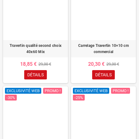
Travertin qualité second choix
Carrelage Travertin 10×10 cm
40x60 Mix
commercial
18,85 €
20,30 €
29,00 €
29,00 €
DÉTAILS
DÉTAILS
EXCLUSIVITÉ WEB
PROMO !
EXCLUSIVITÉ WEB
PROMO !
-30%
-25%