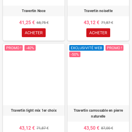
Travertin Noce
Travertin noisette
41,25 €
43,12 €
68,75 €
71,87 €
ACHETER
ACHETER
PROMO !
-40%
EXCLUSIVITÉ WEB
PROMO !
-50%
Travertin light mix 1er choix
Travertin carrossable en pierre
naturelle
43,12 €
43,50 €
71,87 €
87,00 €