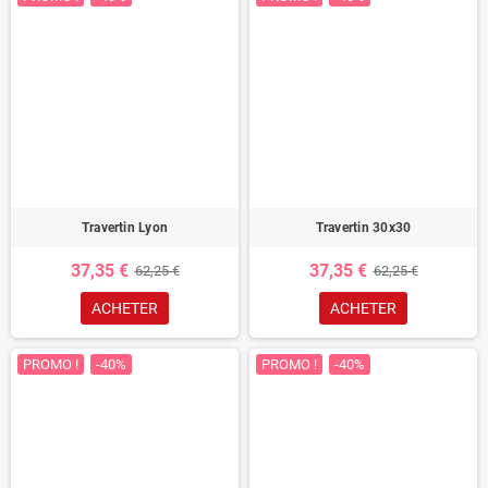
Travertin Lyon
Travertin 30x30
37,35 €
37,35 €
62,25 €
62,25 €
ACHETER
ACHETER
PROMO !
-40%
PROMO !
-40%