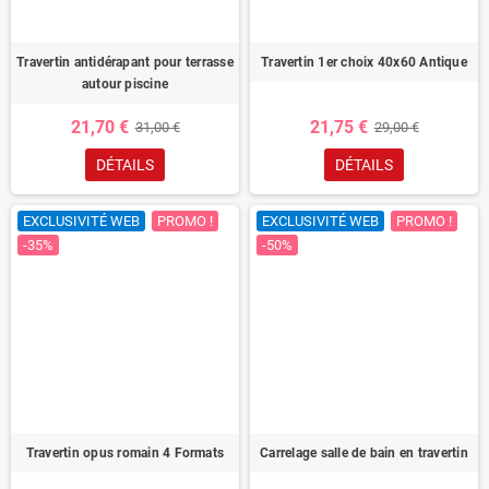
Travertin antidérapant pour terrasse
Travertin 1er choix 40x60 Antique
autour piscine
21,70 €
21,75 €
31,00 €
29,00 €
DÉTAILS
DÉTAILS
EXCLUSIVITÉ WEB
PROMO !
EXCLUSIVITÉ WEB
PROMO !
-35%
-50%
Travertin opus romain 4 Formats
Carrelage salle de bain en travertin