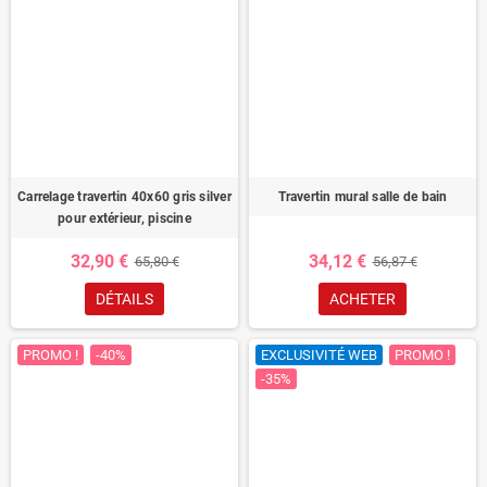
Carrelage travertin 40x60 gris silver
Travertin mural salle de bain
pour extérieur, piscine
32,90 €
34,12 €
65,80 €
56,87 €
DÉTAILS
ACHETER
PROMO !
-40%
EXCLUSIVITÉ WEB
PROMO !
-35%