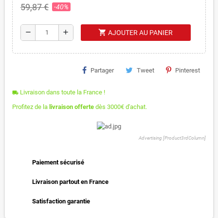
59,87 €
-40%
shopping_cart
remove
add
AJOUTER AU PANIER
Partager
Tweet
Pinterest
Livraison dans toute la France !
local_shipping
Profitez de la
livraison offerte
dès 3000€ d'achat.
Advertising [Product3rdColumn]
Paiement sécurisé
Livraison partout en France
Satisfaction garantie