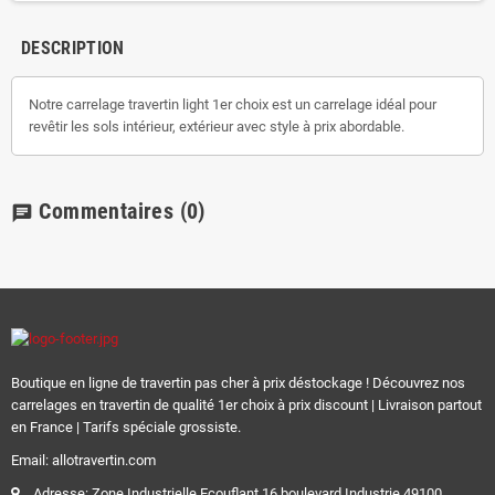
DESCRIPTION
Notre carrelage travertin light 1er choix est un carrelage idéal pour
revêtir les sols intérieur, extérieur avec style à prix abordable.
Commentaires
(0)
chat
Boutique en ligne de travertin pas cher à prix déstockage ! Découvrez nos
carrelages en travertin de qualité 1er choix à prix discount | Livraison partout
en France | Tarifs spéciale grossiste.
Email: allotravertin.com
Adresse: Zone Industrielle Ecouflant 16 boulevard Industrie 49100