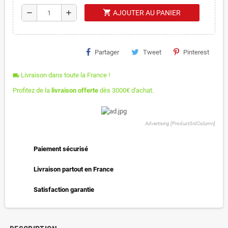
shopping_cart
remove
add
AJOUTER AU PANIER
Partager
Tweet
Pinterest
Livraison dans toute la France !
local_shipping
Profitez de la
livraison offerte
dès 3000€ d'achat.
Advertising [Product3rdColumn]
Paiement sécurisé
Livraison partout en France
Satisfaction garantie