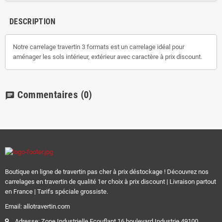
DESCRIPTION
Notre carrelage travertin 3 formats est un carrelage idéal pour
aménager les sols intérieur, extérieur avec caractère à prix discount.
Commentaires
(0)
chat
Boutique en ligne de travertin pas cher à prix déstockage ! Découvrez nos
carrelages en travertin de qualité 1er choix à prix discount | Livraison partout
en France | Tarifs spéciale grossiste.
Email: allotravertin.com
Adresse: Zone Industrielle Ecouflant 16 boulevard Industrie 49100