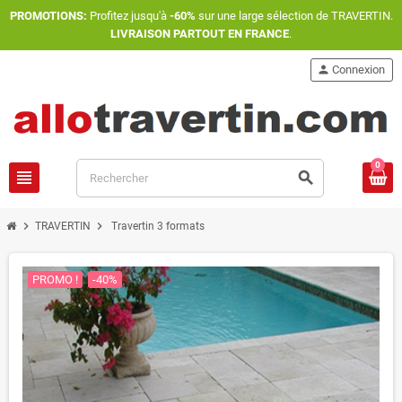
PROMOTIONS:
Profitez jusqu'à
-60%
sur une large sélection de TRAVERTIN.
LIVRAISON PARTOUT EN FRANCE
.
person
Connexion
0
view_headline
search
chevron_right
chevron_right
TRAVERTIN
Travertin 3 formats
PROMO !
-40%