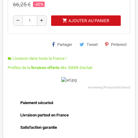
66,25 €
-40%
shopping_cart
remove
add
AJOUTER AU PANIER
Partager
Tweet
Pinterest
Livraison dans toute la France !
local_shipping
Profitez de la
livraison offerte
dès 3000€ d'achat.
Advertising [Product3rdColumn]
Paiement sécurisé
Livraison partout en France
Satisfaction garantie