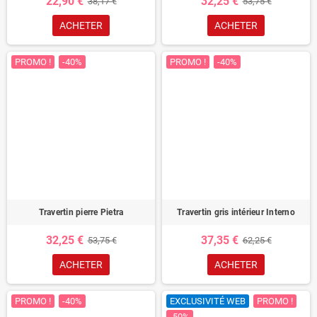
22,90 €
32,25 €
38,17 €
53,75 €
ACHETER
ACHETER
PROMO !
-40%
PROMO !
-40%
Travertin pierre Pietra
Travertin gris intérieur Interno
32,25 €
37,35 €
53,75 €
62,25 €
ACHETER
ACHETER
PROMO !
-40%
EXCLUSIVITÉ WEB
PROMO !
-50%