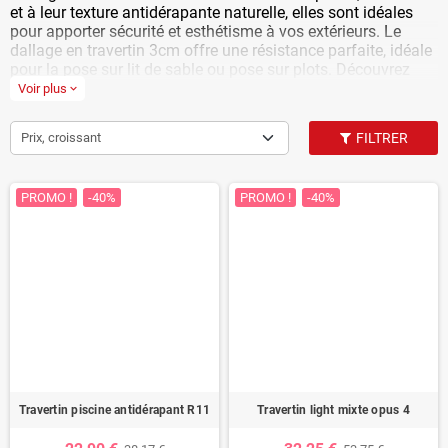
et à leur texture antidérapante naturelle, elles sont idéales
pour apporter sécurité et esthétisme à vos extérieurs. Le
dallage en travertin 3cm offre une résistance parfaite, idéale
pour la pose sur lit de sable ou pose sur plots. Découvrez
nos dalles carrossables en pierre naturelle aux meilleurs prix,
Voir plus
expand_more
livraison rapide.
Prix, croissant
FILTRER
PROMO !
-40%
PROMO !
-40%
Travertin piscine antidérapant R11
Travertin light mixte opus 4