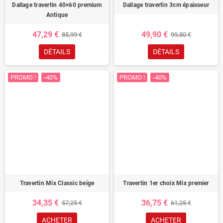
Dallage travertin 40×60 premium
Dallage travertin 3cm épaisseur
Antique
47,29 €
49,90 €
85,99 €
99,80 €
DÉTAILS
DÉTAILS
PROMO !
-40%
PROMO !
-40%
Travertin Mix Classic beige
Travertin 1er choix Mix premier
34,35 €
36,75 €
57,25 €
61,25 €
ACHETER
ACHETER