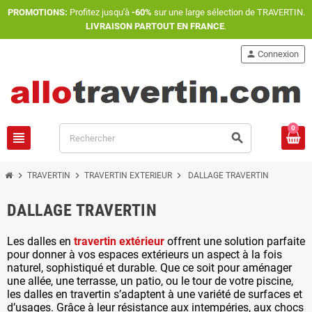
PROMOTIONS:
Profitez jusqu'à
-60%
sur une large sélection de TRAVERTIN.
LIVRAISON PARTOUT EN FRANCE
.
person
Connexion
0
view_headline
search
chevron_right
chevron_right
chevron_right
TRAVERTIN
TRAVERTIN EXTERIEUR
DALLAGE TRAVERTIN
DALLAGE TRAVERTIN
Les dalles en
travertin extérieur
offrent une solution parfaite
pour donner à vos espaces extérieurs un aspect à la fois
naturel, sophistiqué et durable. Que ce soit pour aménager
une allée, une terrasse, un patio, ou le tour de votre piscine,
les dalles en travertin s’adaptent à une variété de surfaces et
d’usages. Grâce à leur résistance aux intempéries, aux chocs