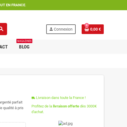
OUT EN FRANCE
.
0
arch
person
Connexion
0,00 €
MAGAZINES
ACT
BLOG
Livraison dans toute la France !
local_shipping
argenté parfait
Profitez de la
livraison offerte
dès 3000€
e qualité à pris
d'achat.