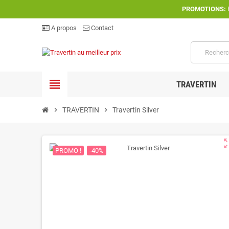
PROMOTIONS:
P
A propos
Contact
view_headline
TRAVERTIN
chevron_right
TRAVERTIN
chevron_right
Travertin Silver
zoom_o
PROMO !
-40%