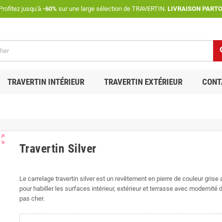
rofitez jusqu'à
-60%
sur une large sélection de TRAVERTIN.
LIVRAISON PART
se
TRAVERTIN INTÉRIEUR
TRAVERTIN EXTÉRIEUR
CONT
ut_map
Travertin Silver
Le carrelage travertin silver est un revêtement en pierre de couleur grise 
pour habiller les surfaces intérieur, extérieur et terrasse avec modernité d
pas cher.