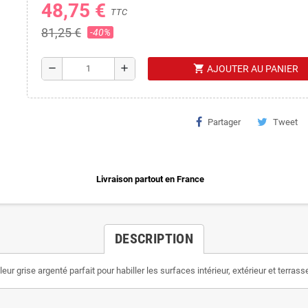
48,75 €
TTC
81,25 €
-40%
shopping_cart
remove
add
AJOUTER AU PANIER
Partager
Tweet
Livraison partout en France
DESCRIPTION
eur grise argenté parfait pour habiller les surfaces intérieur, extérieur et terras