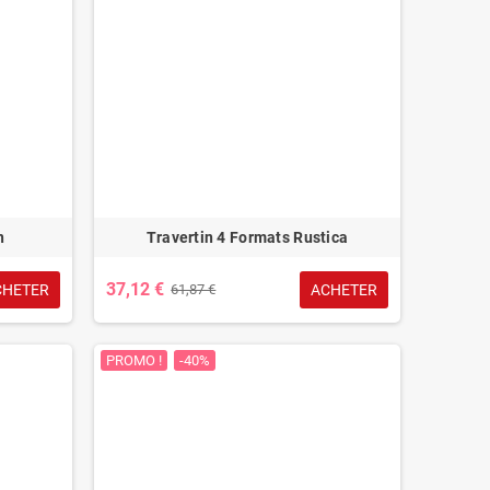
n
Travertin 4 Formats Rustica
37,12 €
CHETER
ACHETER
61,87 €
PROMO !
-40%