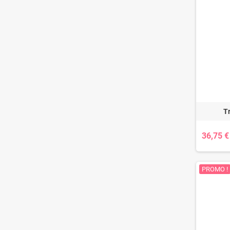
Tr
36,75 €
PROMO !