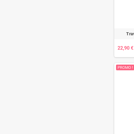
Tra
22,90 €
PROMO !