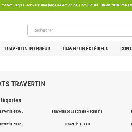
rofitez jusqu'à
-60%
sur une large sélection de TRAVERTIN.
LIVRAISON PART
TRAVERTIN INTÉRIEUR
TRAVERTIN EXTÉRIEUR
CONT
TS TRAVERTIN
tégories
ravertin 40x60
Travertin opus romain 4 formats
ravertin 20x20
Travertin 10x10