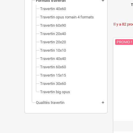
Formats travertin
add
T
Travertin 40x60
Travertin opus romain 4 formats
Il y a 82 pro
Travertin 60x90
Travertin 20x40
Travertin 20x20
PROMO !
Travertin 10x10
Travertin 40x40
Travertin 60x60
Travertin 15x15
Travertin 30x60
Travertin big opus
Qualités travertin
add