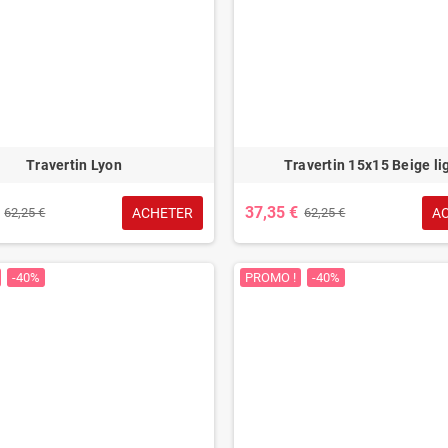
Travertin Lyon
Travertin 15x15 Beige li
37,35 €
ACHETER
A
62,25 €
62,25 €
-40%
PROMO !
-40%