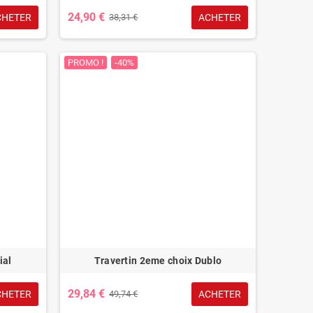
24,90 €
CHETER
ACHETER
38,31 €
PROMO !
-40%
ial
Travertin 2eme choix Dublo
29,84 €
CHETER
ACHETER
49,74 €