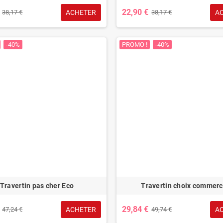
22,90 €
ACHETER
A
38,17 €
38,17 €
-40%
PROMO !
-40%
Travertin pas cher Eco
Travertin choix commerc
29,84 €
ACHETER
A
47,24 €
49,74 €