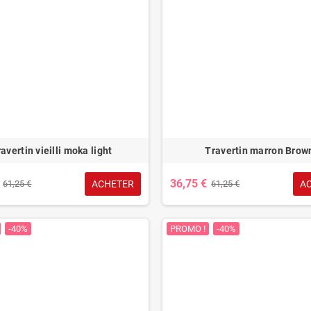
avertin vieilli moka light
Travertin marron Brow
36,75 €
ACHETER
A
61,25 €
61,25 €
-40%
PROMO !
-40%