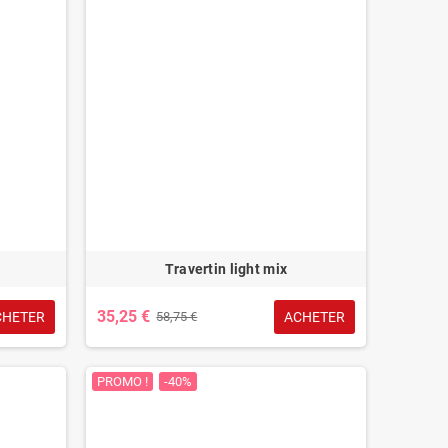
a
Travertin light mix
35,25 €
CHETER
ACHETER
58,75 €
PROMO !
-40%