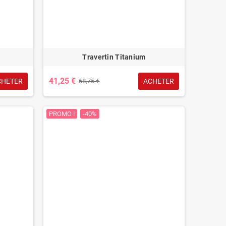
Travertin Titanium
41,25 €
CHETER
ACHETER
68,75 €
PROMO !
-40%