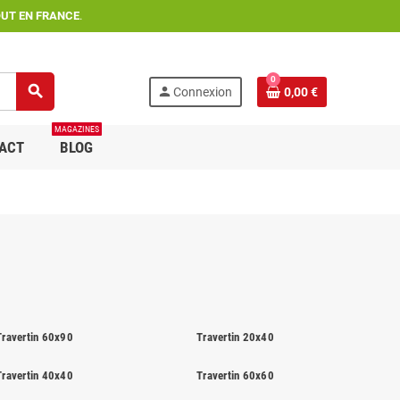
OUT EN FRANCE
.
0
search
person
Connexion
0,00 €
MAGAZINES
ACT
BLOG
Travertin 60x90
Travertin 20x40
Travertin 40x40
Travertin 60x60