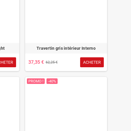
ght
Travertin gris intérieur Interno
37,35 €
CHETER
ACHETER
62,25 €
PROMO !
-40%