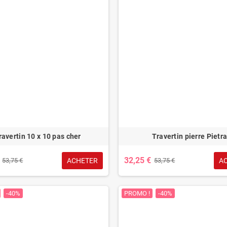
ravertin 10 x 10 pas cher
Travertin pierre Pietr
32,25 €
ACHETER
A
53,75 €
53,75 €
-40%
PROMO !
-40%