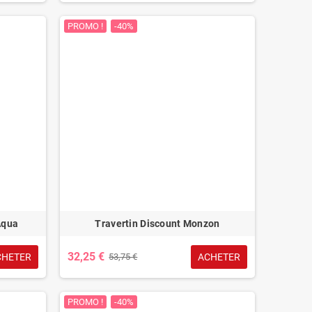
PROMO !
-40%
Aqua
Travertin Discount Monzon
32,25 €
CHETER
ACHETER
53,75 €
PROMO !
-40%