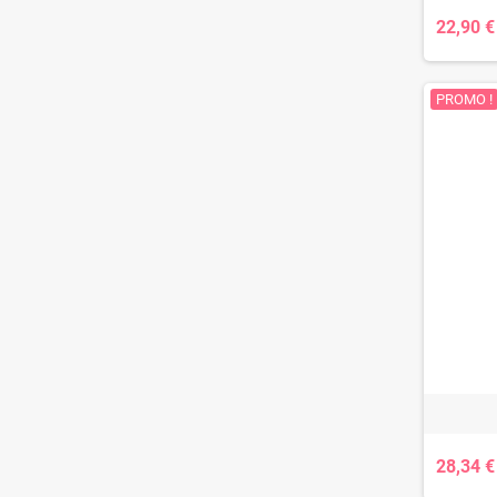
22,90 €
PROMO !
28,34 €