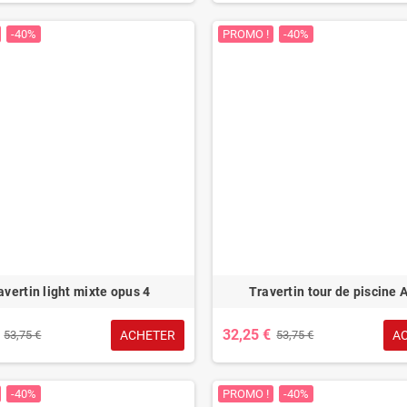
-40%
PROMO !
-40%
avertin light mixte opus 4
Travertin tour de piscine 
32,25 €
ACHETER
A
53,75 €
53,75 €
-40%
PROMO !
-40%