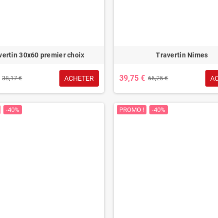
vertin 30x60 premier choix
Travertin Nimes
39,75 €
ACHETER
A
38,17 €
66,25 €
-40%
PROMO !
-40%