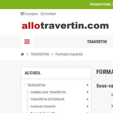
PROMOTIONS:
P
A propos
Contact
view_headline
TRAVERTIN
chevron_right
TRAVERTIN
chevron_right
Formats travertin
FORMA
ACCUEIL
Sous-ca
TRAVERTIN
add
CARRELAGE TRAVERTIN
add
T
TRAVERTIN EXTERIEUR
add
T
Couleurs travertin
add