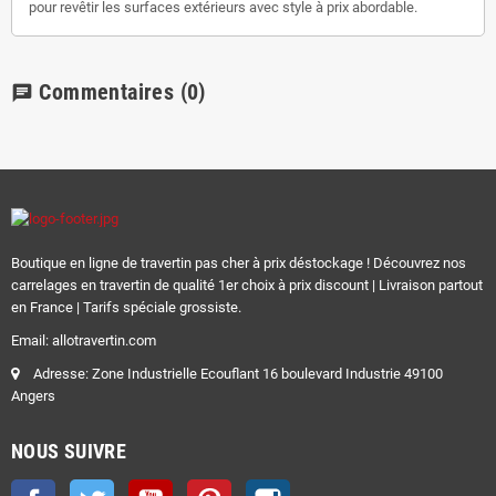
pour revêtir les surfaces extérieurs avec style à prix abordable.
Commentaires
(0)
chat
Boutique en ligne de travertin pas cher à prix déstockage ! Découvrez nos
carrelages en travertin de qualité 1er choix à prix discount | Livraison partout
en France | Tarifs spéciale grossiste.
Email: allotravertin.com
Adresse: Zone Industrielle Ecouflant 16 boulevard Industrie 49100
Angers
NOUS SUIVRE
Facebook
Twitter
YouTube
Pinterest
Instagram