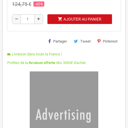
124,75 €
-40%
shopping_cart
remove
add
AJOUTER AU PANIER
Partager
Tweet
Pinterest
Livraison dans toute la France !
local_shipping
Profitez de la
livraison offerte
dès 3000€ d'achat.