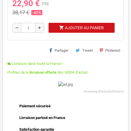
22,90 €
TTC
38,17 €
-40%
shopping_cart
remove
add
AJOUTER AU PANIER
Partager
Tweet
Pinterest
Livraison dans toute la France !
local_shipping
Profitez de la
livraison offerte
dès 3000€ d'achat.
Advertising [Product3rdColumn]
Paiement sécurisé
Livraison partout en France
Satisfaction garantie