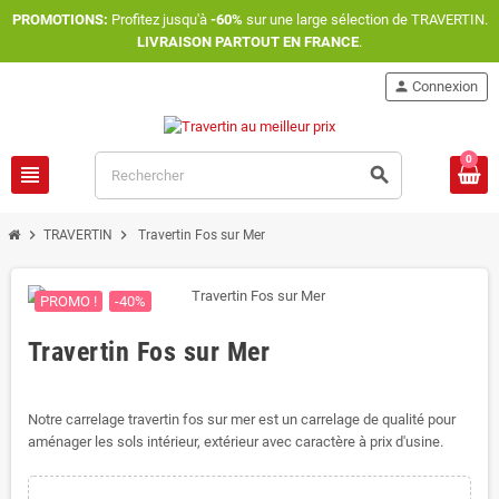
PROMOTIONS:
Profitez jusqu'à
-60%
sur une large sélection de TRAVERTIN.
LIVRAISON PARTOUT EN FRANCE
.
person
Connexion
0
view_headline
search
chevron_right
chevron_right
TRAVERTIN
Travertin Fos sur Mer
PROMO !
-40%
Travertin Fos sur Mer
Notre carrelage travertin fos sur mer est un carrelage de qualité pour
aménager les sols intérieur, extérieur avec caractère à prix d'usine.