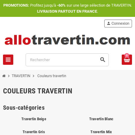
PROMOTIONS:
Profitez jusqu'à
-60%
sur une large sélection de TRAVERTIN.
LIVRAISON PARTOUT EN FRANCE
.
person
Connexion
0
view_headline
search
chevron_right
chevron_right
TRAVERTIN
Couleurs travertin
COULEURS TRAVERTIN
Sous-catégories
Travertin Beige
Travertin Blanc
Travertin Gris
Travertin Mix