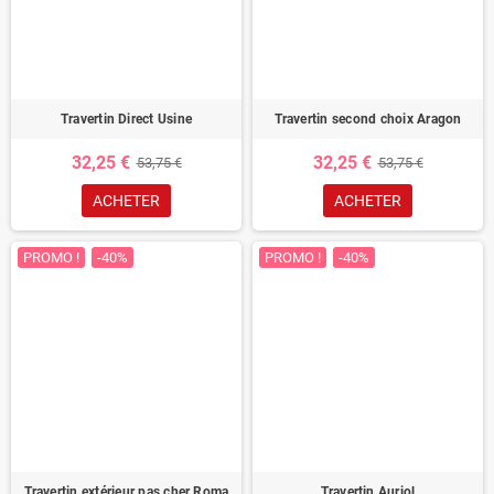
Travertin Direct Usine
Travertin second choix Aragon
32,25 €
32,25 €
53,75 €
53,75 €
ACHETER
ACHETER
PROMO !
-40%
PROMO !
-40%
Travertin extérieur pas cher Roma
Travertin Auriol