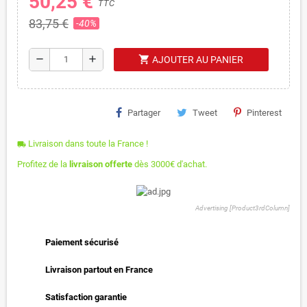
50,25 €
TTC
83,75 €
-40%
shopping_cart
remove
add
AJOUTER AU PANIER
Partager
Tweet
Pinterest
Livraison dans toute la France !
local_shipping
Profitez de la
livraison offerte
dès 3000€ d'achat.
Advertising [Product3rdColumn]
Paiement sécurisé
Livraison partout en France
Satisfaction garantie