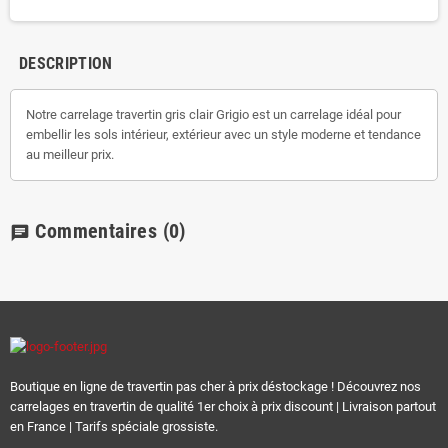
DESCRIPTION
Notre carrelage travertin gris clair Grigio est un carrelage idéal pour
embellir les sols intérieur, extérieur avec un style moderne et tendance
au meilleur prix.
Commentaires
(0)
chat
Boutique en ligne de travertin pas cher à prix déstockage ! Découvrez nos
carrelages en travertin de qualité 1er choix à prix discount | Livraison partout
en France | Tarifs spéciale grossiste.