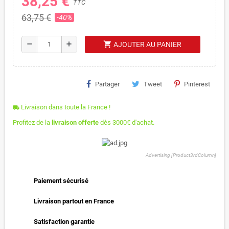
38,25 €
TTC
63,75 €
-40%
shopping_cart
remove
add
AJOUTER AU PANIER
Partager
Tweet
Pinterest
Livraison dans toute la France !
local_shipping
Profitez de la
livraison offerte
dès 3000€ d'achat.
Advertising [Product3rdColumn]
Paiement sécurisé
Livraison partout en France
Satisfaction garantie