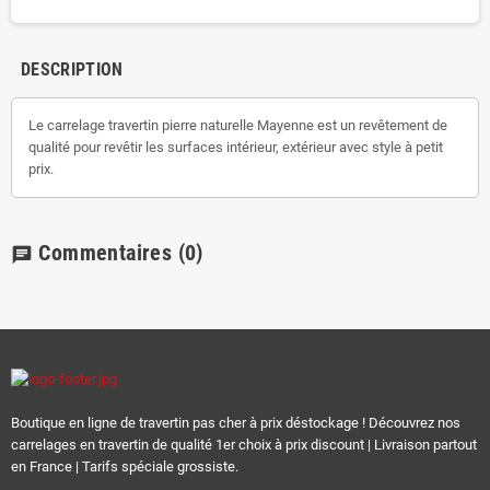
DESCRIPTION
Le carrelage travertin pierre naturelle Mayenne est un revêtement de
qualité pour revêtir les surfaces intérieur, extérieur avec style à petit
prix.
Commentaires
(0)
chat
Boutique en ligne de travertin pas cher à prix déstockage ! Découvrez nos
carrelages en travertin de qualité 1er choix à prix discount | Livraison partout
en France | Tarifs spéciale grossiste.