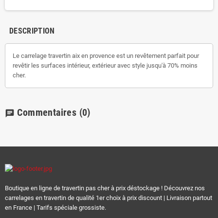
DESCRIPTION
Le carrelage travertin aix en provence est un revêtement parfait pour
revêtir les surfaces intérieur, extérieur avec style jusqu'à 70% moins
cher.
Commentaires
(0)
chat
Boutique en ligne de travertin pas cher à prix déstockage ! Découvrez nos
carrelages en travertin de qualité 1er choix à prix discount | Livraison partout
en France | Tarifs spéciale grossiste.