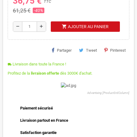
36,75 €
TTC
61,25 €
-40%
shopping_cart
remove
add
AJOUTER AU PANIER
Partager
Tweet
Pinterest
Livraison dans toute la France !
local_shipping
Profitez de la
livraison offerte
dès 3000€ d'achat.
Advertising [Product3rdColumn]
Paiement sécurisé
Livraison partout en France
Satisfaction garantie