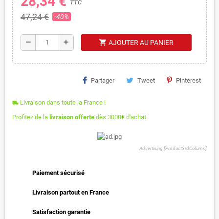
28,34 €
TTC
47,24 €
-40%
shopping_cart
remove
add
AJOUTER AU PANIER
Partager
Tweet
Pinterest
Livraison dans toute la France !
local_shipping
Profitez de la
livraison offerte
dès 3000€ d'achat.
Advertising [Product3rdColumn]
Paiement sécurisé
Livraison partout en France
Satisfaction garantie