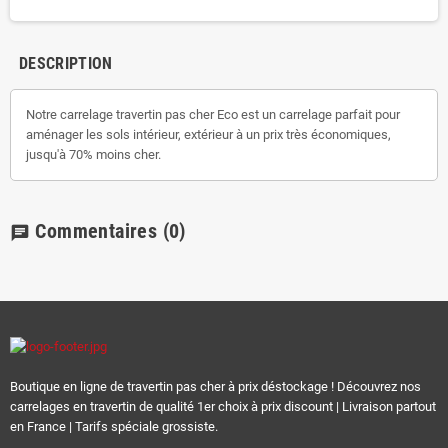
DESCRIPTION
Notre carrelage travertin pas cher Eco est un carrelage parfait pour
aménager les sols intérieur, extérieur à un prix très économiques,
jusqu'à 70% moins cher.
Commentaires
(0)
chat
Boutique en ligne de travertin pas cher à prix déstockage ! Découvrez nos
carrelages en travertin de qualité 1er choix à prix discount | Livraison partout
en France | Tarifs spéciale grossiste.