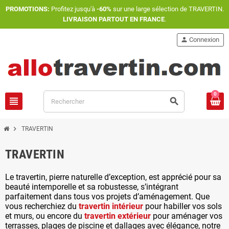
PROMOTIONS:
Profitez jusqu'à
-60%
sur une large sélection de TRAVERTIN.
LIVRAISON PARTOUT EN FRANCE
.
person
Connexion
0
view_headline
search
chevron_right
TRAVERTIN
TRAVERTIN
Le travertin, pierre naturelle d’exception, est apprécié pour sa
beauté intemporelle et sa robustesse, s’intégrant
parfaitement dans tous vos projets d’aménagement. Que
vous recherchiez du
travertin intérieur
pour habiller vos sols
et murs, ou encore du
travertin extérieur
pour aménager vos
terrasses, plages de piscine et dallages avec élégance, notre