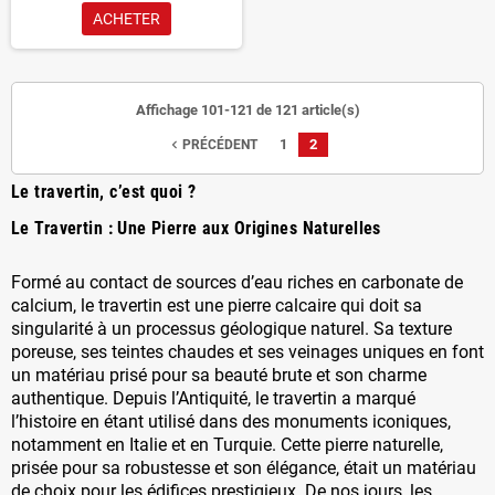
ACHETER
Affichage 101-121 de 121 article(s)
1
2
navigate_before
PRÉCÉDENT
Le travertin, c’est quoi ?
Le Travertin : Une Pierre aux Origines Naturelles
Formé au contact de sources d’eau riches en carbonate de
calcium, le travertin est une pierre calcaire qui doit sa
singularité à un processus géologique naturel. Sa texture
poreuse, ses teintes chaudes et ses veinages uniques en font
un matériau prisé pour sa beauté brute et son charme
authentique. Depuis l’Antiquité, le travertin a marqué
l’histoire en étant utilisé dans des monuments iconiques,
notamment en Italie et en Turquie. Cette pierre naturelle,
prisée pour sa robustesse et son élégance, était un matériau
de choix pour les édifices prestigieux. De nos jours, les