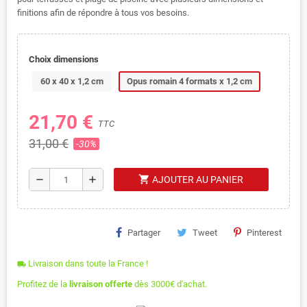
finitions afin de répondre à tous vos besoins.
Choix dimensions
60 x 40 x 1,2 cm
Opus romain 4 formats x 1,2 cm
21,70 €
TTC
31,00 €
-30%
shopping_cart
remove
add
AJOUTER AU PANIER
Partager
Tweet
Pinterest
Livraison dans toute la France !
local_shipping
Profitez de la
livraison offerte
dès 3000€ d'achat.