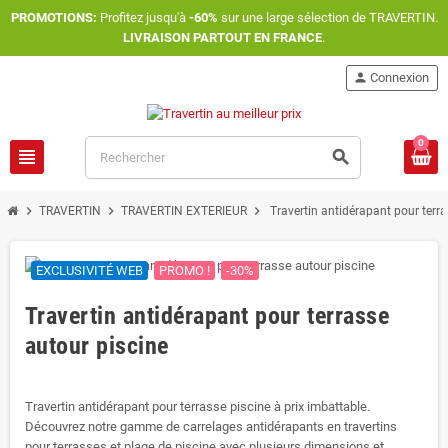
PROMOTIONS:
Profitez jusqu'à
-60%
sur une large sélection de TRAVERTIN.
LIVRAISON PARTOUT EN FRANCE
.
person
Connexion
0
view_headline
search
chevron_right
chevron_right
chevron_right
TRAVERTIN
TRAVERTIN EXTERIEUR
Travertin antidérapant pour terra
EXCLUSIVITÉ WEB
PROMO !
-30%
Travertin antidérapant pour terrasse
autour piscine
Travertin antidérapant pour terrasse piscine à prix imbattable.
Découvrez notre gamme de carrelages antidérapants en travertins
pour terrasses et plage de piscine avec plusieurs dimensions et