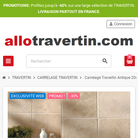
PROMOTIONS:
Profitez jusqu'à
-60%
sur une large sélection de TRAVERTIN.
LIVRAISON PARTOUT EN FRANCE
.
person
Connexion
0
view_headline
search
chevron_right
chevron_right
chevron_right
TRAVERTIN
CARRELAGE TRAVERTIN
Carrelage Travertin Antique 20x
EXCLUSIVITÉ WEB
PROMO !
-30%