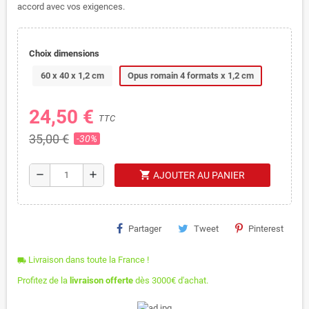
accord avec vos exigences.
Choix dimensions
60 x 40 x 1,2 cm
Opus romain 4 formats x 1,2 cm
24,50 €
TTC
35,00 €
-30%
shopping_cart
remove
add
AJOUTER AU PANIER
Partager
Tweet
Pinterest
Livraison dans toute la France !
local_shipping
Profitez de la
livraison offerte
dès 3000€ d'achat.