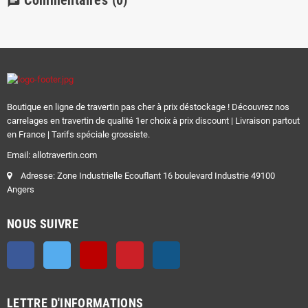
Commentaires
(0)
chat
Boutique en ligne de travertin pas cher à prix déstockage ! Découvrez nos
carrelages en travertin de qualité 1er choix à prix discount | Livraison partout
en France | Tarifs spéciale grossiste.
Email: allotravertin.com
Adresse: Zone Industrielle Ecouflant 16 boulevard Industrie 49100
Angers
NOUS SUIVRE
Facebook
Twitter
YouTube
Pinterest
Instagram
LETTRE D'INFORMATIONS