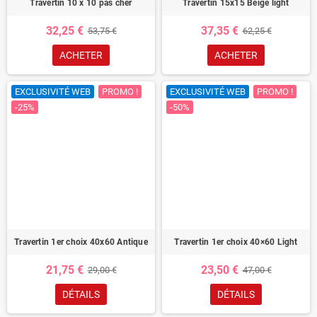
Travertin 10 x 10 pas cher
Travertin 15x15 Beige light
32,25 €
37,35 €
53,75 €
62,25 €
ACHETER
ACHETER
EXCLUSIVITÉ WEB
PROMO !
EXCLUSIVITÉ WEB
PROMO !
-25%
-50%
Travertin 1er choix 40x60 Antique
Travertin 1er choix 40×60 Light
21,75 €
23,50 €
29,00 €
47,00 €
DÉTAILS
DÉTAILS