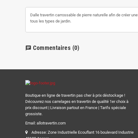
Dalle travertin carrossable de pierre naturelle afin de créer u
tous les types de jardin.
Commentaires
(0)
chat
Boutique en ligne de travertin pas cher à prix déstockage !
Découvrez nos carrelages en travertin de qualité 1er choix à
prix discount | Livraison partout en France | Tarifs spéciale
grossiste.
Email: allotravertin.com
Adresse: Zone Industrielle Ecouflant 16 boulevard Industrie