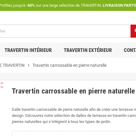
rofitez jusqu'à
-60%
sur une large sélection de TRAVERTIN.
LIVRAISON PART
se
TRAVERTIN INTÉRIEUR
TRAVERTIN EXTÉRIEUR
CONT
E TRAVERTIN
chevron_right
Travertin carrossable en pierre naturelle
ut_map
Travertin carrossable en pierre naturelle
Dalle travertin carrossable de pierre naturelle afin de créer une terrasse
design. Découvrez notre sélection de dalles de terrasse en travertin carr
pierres naturelles qui s’intègrent à tous les types de jardin.