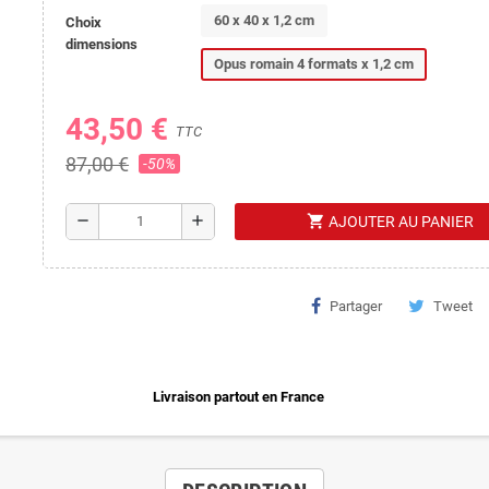
60 x 40 x 1,2 cm
Choix
dimensions
Opus romain 4 formats x 1,2 cm
43,50 €
TTC
87,00 €
-50%
shopping_cart
remove
add
AJOUTER AU PANIER
Partager
Tweet
Livraison partout en France