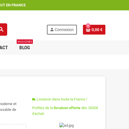
OUT EN FRANCE
.
0
arch
person
Connexion
0,00 €
MAGAZINES
ACT
BLOG
Livraison dans toute la France !
local_shipping
 moderne et
Profitez de la
livraison offerte
dès 3000€
ossable de
d'achat.