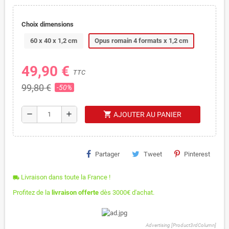
Choix dimensions
60 x 40 x 1,2 cm
Opus romain 4 formats x 1,2 cm
49,90 €
TTC
99,80 €
-50%
shopping_cart
remove
add
AJOUTER AU PANIER
Partager
Tweet
Pinterest
Livraison dans toute la France !
local_shipping
Profitez de la
livraison offerte
dès 3000€ d'achat.
Advertising [Product3rdColumn]